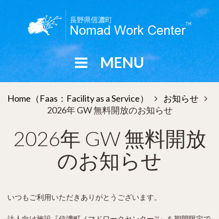
S
k
i
p
t
MENU
o
c
o
Home（Faas：Facility as a Service）
お知らせ


n
2026年 GW 無料開放のお知らせ
t
e
2026年 GW 無料開放
n
t
のお知らせ
いつもご利用いただきありがとうございます。
法人向け施設『信濃町ノマドワークセンター™』を期間限定で