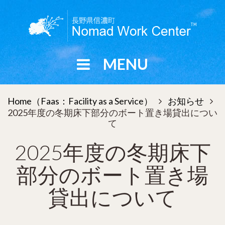
S
k
i
p
t
MENU
o
c
o
Home（Faas：Facility as a Service）
お知らせ


n
2025年度の冬期床下部分のボート置き場貸出につい
t
て
e
n
2025年度の冬期床下
t
部分のボート置き場
貸出について